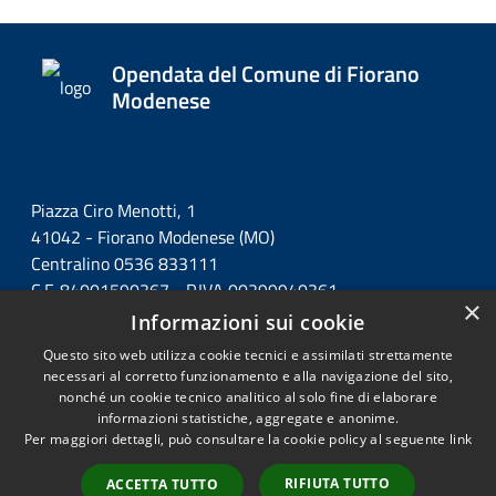
Opendata del Comune di Fiorano
Modenese
Piazza Ciro Menotti, 1
41042 - Fiorano Modenese (MO)
Centralino 0536 833111
C.F. 84001590367 - P.IVA 00299940361
×
Informazioni sui cookie
Questo sito web utilizza cookie tecnici e assimilati strettamente
necessari al corretto funzionamento e alla navigazione del sito,
nonché un cookie tecnico analitico al solo fine di elaborare
informazioni statistiche, aggregate e anonime.
RSS
Copyright © 2026 • Opendata
Per maggiori dettagli, può consultare la cookie policy al seguente
link
Accessibilità
del Comune di Fiorano
Privacy
Modenese • Powered by
RIFIUTA TUTTO
ACCETTA TUTTO